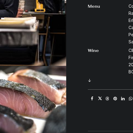
Menu
Co
Ra
Er
Ca
Pe
Sa
Wine
CI
Fi
20
B
↓