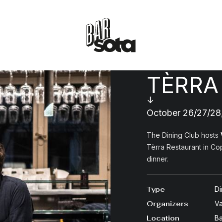
TÈRRA
↓
October 26/27/28
The Dining Club hosts
Tèrra Restaurant in C
dinner.
Type
Di
Organizers
Va
Location
B