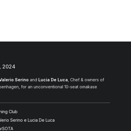
MENU
WINE
, 2024
Valerio Serino
and
Lucia De Luca
, Chef & owners of
openhagen, for an unconventional 10-seat omakase
ning Club
lerio Serino e Lucia De Luca
arSOTA