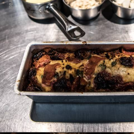
⸻ @BARSOTAROME